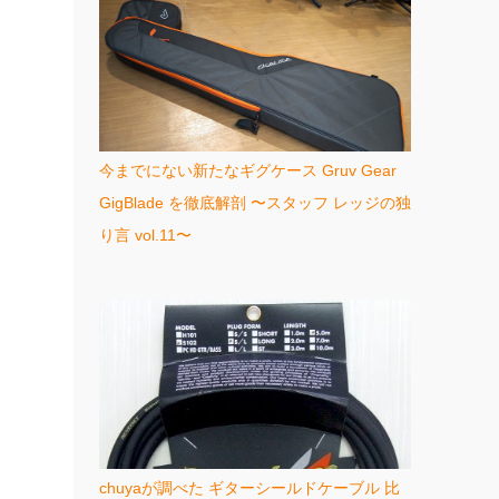
今までにない新たなギグケース Gruv Gear
GigBlade を徹底解剖 〜スタッフ レッジの独
り言 vol.11〜
chuyaが調べた ギターシールドケーブル 比