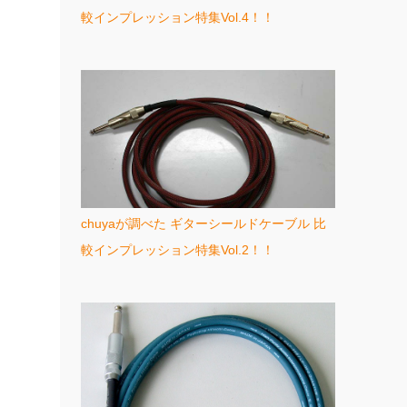
較インプレッション特集Vol.4！！
chuyaが調べた ギターシールドケーブル 比
較インプレッション特集Vol.2！！