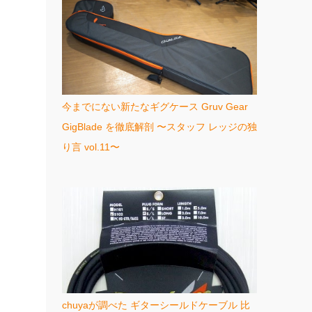
今までにない新たなギグケース Gruv Gear
GigBlade を徹底解剖 〜スタッフ レッジの独
り言 vol.11〜
chuyaが調べた ギターシールドケーブル 比