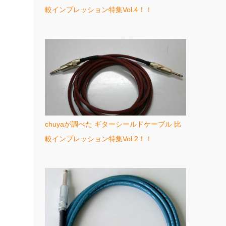
較インプレッション特集Vol.4！！
chuyaが調べた ギターシールドケーブル 比
較インプレッション特集Vol.2！！