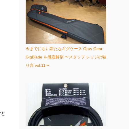
今までにない新たなギグケース Gruv Gear
GigBlade を徹底解剖 〜スタッフ レッジの独
り言 vol.11〜
ごと