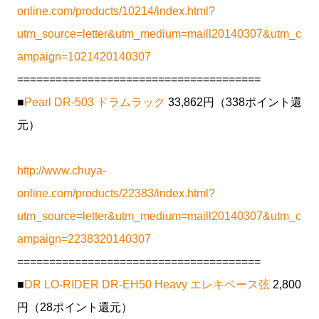
online.com/products/10214/index.html?
utm_source=letter&utm_medium=maill20140307&utm_c
ampaign=1021420140307
======================================
■
Pearl DR-503 ドラムラック
33,862円（338ポイント還
元）
http://www.chuya-
online.com/products/22383/index.html?
utm_source=letter&utm_medium=maill20140307&utm_c
ampaign=2238320140307
======================================
■
DR LO-RIDER DR-EH50 Heavy エレキベース弦
2,800
円（28ポイント還元）