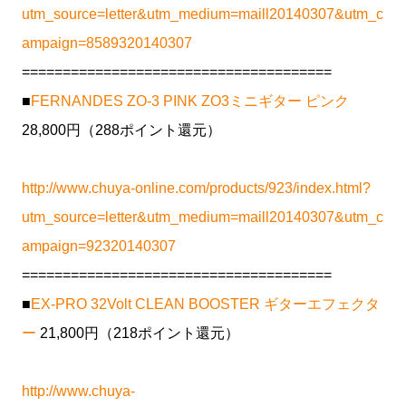
utm_source=letter&utm_medium=maill20140307&utm_c
ampaign=8589320140307
======================================
■
FERNANDES ZO-3 PINK ZO3ミニギター ピンク
28,800円（288ポイント還元）
http://www.chuya-online.com/products/923/index.html?
utm_source=letter&utm_medium=maill20140307&utm_c
ampaign=92320140307
======================================
■
EX-PRO 32Volt CLEAN BOOSTER ギターエフェクタ
ー
21,800円（218ポイント還元）
http://www.chuya-