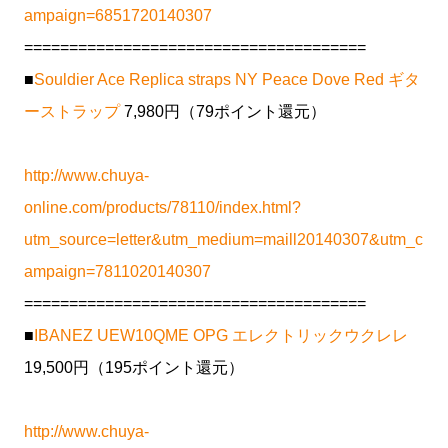
ampaign=6851720140307
======================================
■
Souldier Ace Replica straps NY Peace Dove Red ギタ
ーストラップ
7,980円（79ポイント還元）
http://www.chuya-
online.com/products/78110/index.html?
utm_source=letter&utm_medium=maill20140307&utm_c
ampaign=7811020140307
======================================
■
IBANEZ UEW10QME OPG エレクトリックウクレレ
19,500円（195ポイント還元）
http://www.chuya-