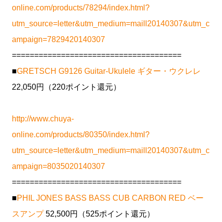
online.com/products/78294/index.html?
utm_source=letter&utm_medium=maill20140307&utm_c
ampaign=7829420140307
======================================
■
GRETSCH G9126 Guitar-Ukulele ギター・ウクレレ
22,050円（220ポイント還元）
http://www.chuya-
online.com/products/80350/index.html?
utm_source=letter&utm_medium=maill20140307&utm_c
ampaign=8035020140307
======================================
■
PHIL JONES BASS BASS CUB CARBON RED ベー
スアンプ
52,500円（525ポイント還元）