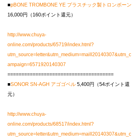
■
pBONE TROMBONE YE プラスチック製トロンボーン
16,000円（160ポイント還元）
http://www.chuya-
online.com/products/65719/index.html?
utm_source=letter&utm_medium=maill20140307&utm_c
ampaign=6571920140307
======================================
■
SONOR SN-AGH アゴゴベル
5,400円（54ポイント還
元）
http://www.chuya-
online.com/products/68517/index.html?
utm_source=letter&utm_medium=maill20140307&utm_c