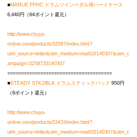
■
MARUE FPHC ドラムツインペダル用ハードケース
6,440円（64ポイント還元）
http://www.chuya-
online.com/products/32587/index.html?
utm_source=letter&utm_medium=maill20140307&utm_c
ampaign=3258720140307
======================================
■
STEADY STK2/BLK ドラムスティックバック
950円
（9ポイント還元）
http://www.chuya-
online.com/products/33433/index.html?
utm_source=letter&utm_medium=maill20140307&utm_c