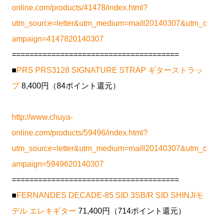
online.com/products/41478/index.html?
utm_source=letter&utm_medium=maill20140307&utm_c
ampaign=4147820140307
======================================
■
PRS PRS3128 SIGNATURE STRAP ギターストラッ
プ
8,400円（84ポイント還元）
http://www.chuya-
online.com/products/59496/index.html?
utm_source=letter&utm_medium=maill20140307&utm_c
ampaign=5949620140307
======================================
■
FERNANDES DECADE-85 SID 3SB/R SID SHINJIモ
デル エレキギター
71,400円（714ポイント還元）