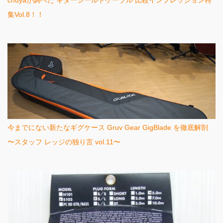
chuyaが調べた ギターシールドケーブル 比較インプレッション特
集Vol.8！！
今までにない新たなギグケース Gruv Gear GigBlade を徹底解剖
〜スタッフ レッジの独り言 vol.11〜