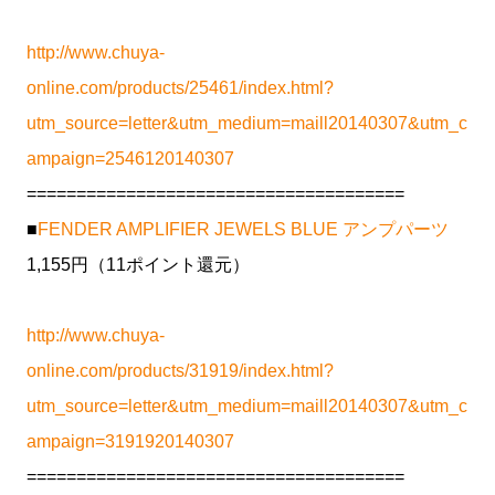
http://www.chuya-
online.com/products/25461/index.html?
utm_source=letter&utm_medium=maill20140307&utm_c
ampaign=2546120140307
======================================
■
FENDER AMPLIFIER JEWELS BLUE アンプパーツ
1,155円（11ポイント還元）
http://www.chuya-
online.com/products/31919/index.html?
utm_source=letter&utm_medium=maill20140307&utm_c
ampaign=3191920140307
======================================