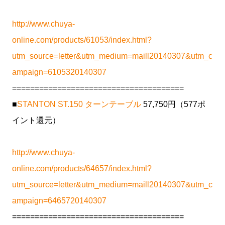
http://www.chuya-
online.com/products/61053/index.html?
utm_source=letter&utm_medium=maill20140307&utm_c
ampaign=6105320140307
======================================
■
STANTON ST.150 ターンテーブル
57,750円（577ポ
イント還元）
http://www.chuya-
online.com/products/64657/index.html?
utm_source=letter&utm_medium=maill20140307&utm_c
ampaign=6465720140307
======================================