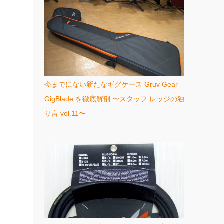
今までにない新たなギグケース Gruv Gear
GigBlade を徹底解剖 〜スタッフ レッジの独
り言 vol.11〜