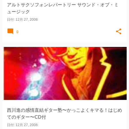
アルトサクソフォンレパートリー サウンド・オブ・ミ
ュージック
日付:
12月 27, 2008
0
西川進の感情直結ギター塾〜かっこよくキマる！はじめ
てのギター〜CD付
日付:
12月 27, 2008