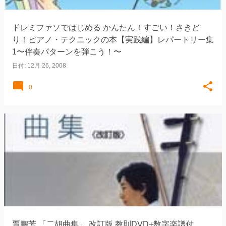
ドレミファソではじめる かんたん！すごい！さきど
り！ピアノ・テクニックの本【実践編】レパートリー集
1〜伴奏パターンを弾こう！〜
日付:
12月 26, 2008
0
賈鵬芳 「二胡曲集」 改訂版 教則DVD+数字楽譜付